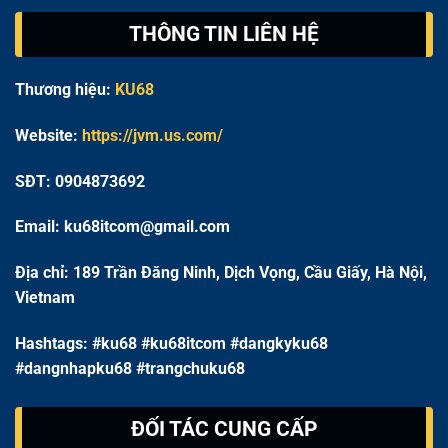
THÔNG TIN LIÊN HỆ
Thương hiệu:
KU68
Website:
https://jvm.us.com/
SĐT: 0904873692
Email:
ku68itcom@gmail.com
Địa chỉ: 189 Trần Đăng Ninh, Dịch Vọng, Cầu Giấy, Hà Nội,
Vietnam
Hashtags: #ku68 #ku68itcom #dangkyku68
#dangnhapku68 #trangchuku68
ĐỐI TÁC CUNG CẤP