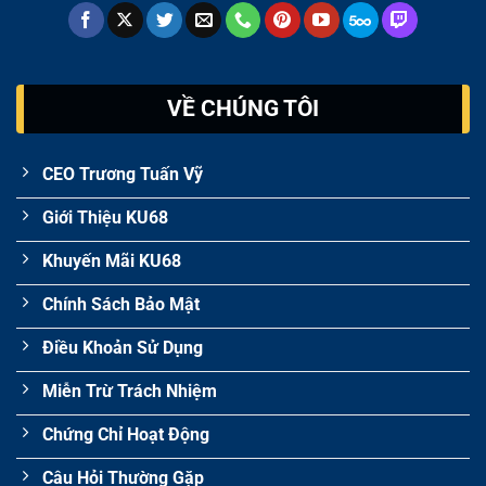
VỀ CHÚNG TÔI
CEO Trương Tuấn Vỹ
Giới Thiệu KU68
Khuyến Mãi KU68
Chính Sách Bảo Mật
Điều Khoản Sử Dụng
Miễn Trừ Trách Nhiệm
Chứng Chỉ Hoạt Động
Câu Hỏi Thường Gặp