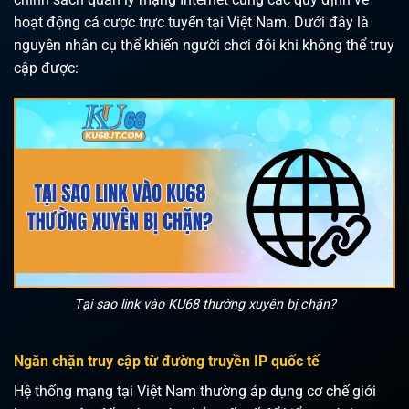
hoạt động cá cược trực tuyến tại Việt Nam. Dưới đây là
nguyên nhân cụ thể khiến người chơi đôi khi không thể truy
cập được:
Tại sao link vào KU68 thường xuyên bị chặn?
Ngăn chặn truy cập từ đường truyền IP quốc tế
Hệ thống mạng tại Việt Nam thường áp dụng cơ chế giới