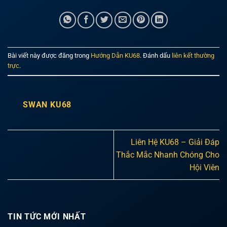
Bài viết này được đăng trong
Hướng Dẫn KU68
. Đánh dấu
liên kết thường
trực
.
SWAN KU68
Liên Hệ KU68 – Giải Đáp
Thắc Mắc Nhanh Chóng Cho
Hội Viên
TIN TỨC MỚI NHẤT