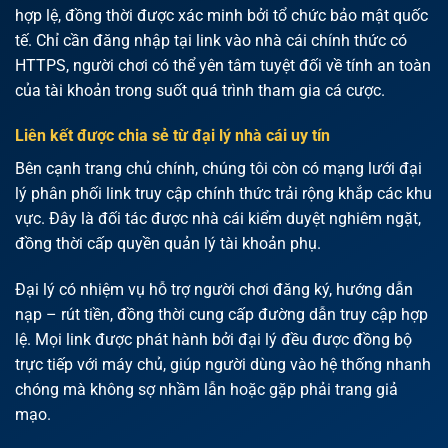
hợp lệ, đồng thời được xác minh bởi tổ chức bảo mật quốc
tế. Chỉ cần đăng nhập tại link vào nhà cái chính thức có
HTTPS, người chơi có thể yên tâm tuyệt đối về tính an toàn
của tài khoản trong suốt quá trình tham gia cá cược.
Liên kết được chia sẻ từ đại lý nhà cái uy tín
Bên cạnh trang chủ chính, chúng tôi còn có mạng lưới đại
lý phân phối link truy cập chính thức trải rộng khắp các khu
vực. Đây là đối tác được nhà cái kiểm duyệt nghiêm ngặt,
đồng thời cấp quyền quản lý tài khoản phụ.
Đại lý có nhiệm vụ hỗ trợ người chơi đăng ký, hướng dẫn
nạp – rút tiền, đồng thời cung cấp đường dẫn truy cập hợp
lệ. Mọi link được phát hành bởi đại lý đều được đồng bộ
trực tiếp với máy chủ, giúp người dùng vào hệ thống nhanh
chóng mà không sợ nhầm lẫn hoặc gặp phải trang giả
mạo.