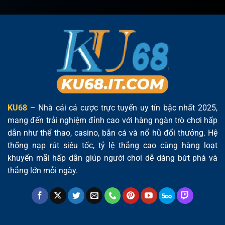
KU68
Nhận
–
Thưởng
Chiến
Khủng
Thuật
Hiệu
Quả
Giúp
Thắng
Lớn
KU68
– Nhà cái cá cược trực tuyến uy tín bậc nhất 2025,
mang đến trải nghiệm đỉnh cao với hàng ngàn trò chơi hấp
dẫn như thể thao, casino, bắn cá và nổ hũ đổi thưởng. Hệ
thống nạp rút siêu tốc, tỷ lệ thắng cao cùng hàng loạt
khuyến mãi hấp dẫn giúp người chơi dễ dàng bứt phá và
thắng lớn mỗi ngày.