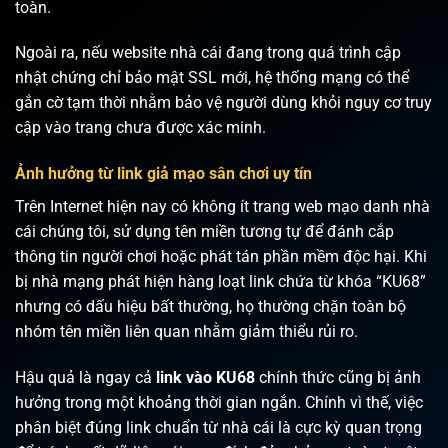
toàn.
Ngoài ra, nếu website nhà cái đang trong quá trình cập
nhật chứng chỉ bảo mật SSL mới, hệ thống mạng có thể
gắn cờ tạm thời nhằm bảo vệ người dùng khỏi nguy cơ truy
cập vào trang chưa được xác minh.
Ảnh hưởng từ link giả mạo sân chơi uy tín
Trên Internet hiện nay có không ít trang web mạo danh nhà
cái chúng tôi, sử dụng tên miền tương tự để đánh cắp
thông tin người chơi hoặc phát tán phần mềm độc hại. Khi
bị nhà mạng phát hiện hàng loạt link chứa từ khóa “KU68”
nhưng có dấu hiệu bất thường, họ thường chặn toàn bộ
nhóm tên miền liên quan nhằm giảm thiểu rủi ro.
Hậu quả là ngay cả
link vào KU68
chính thức cũng bị ảnh
hưởng trong một khoảng thời gian ngắn. Chính vì thế, việc
phân biệt đúng link chuẩn từ nhà cái là cực kỳ quan trọng