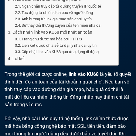
Ngăn chặn truy cập từ đường truyền IP quốc tế
Tác động từ chiến dịch bảo vệ người dùng
Ảnh hưởng từ link giả mạo sân chơi uy tín
Sự thay đổi thường xuyên của tên miền nhà cái
Cách nhận link vào KU68 mới nhất an toàn
Trang chủ được mã hóa bởi HTTPS
Liên kết được chia sẻ từ đại lý nhà cái uy tín
Cập nhật link vào KU68 qua ứng dụng di động
Lời kết
Trong thế giới cá cược online,
link vào KU68
là yếu tố quyết
định đến độ an toàn của tài khoản người chơi. Nếu bạn vô
tình truy cập vào đường dẫn giả mạo, hậu quả có thể là
mất dữ liệu cá nhân, thông tin đăng nhập hay thậm chí tài
sản trong ví cược.
Bởi vậy, nhà cái luôn duy trì hệ thống link chính thức được
mã hóa bằng công nghệ bảo mật SSL tiên tiến, đảm bảo
mọi thông tin người dùng đều được bảo vệ tuyệt đối. Khi