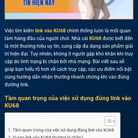
Việc tìm kiếm
link vào KU68
chính thống luôn là mối quan
tâm hàng đầu của người chơi. Nhà cái
KU68
được biết đến
là một thương hiệu uy tín, cung cấp đa dạng sản phẩm giải
trí hiện đại. Tuy nhiên, không ít người gặp khó khăn khi truy
cập do tình trạng bị chặn bởi nhà mạng. Bài viết sau sẽ
giúp bạn hiểu rõ hơn về cách truy cập, các ưu điểm nổi bật
cùng hướng dẫn nhận thưởng nhanh chóng khi vào đúng
đường link.
Tầm quan trọng của việc sử dụng đúng link vào
KU68
Nội dung bài viết
Tầm quan trọng của việc sử dụng đúng link vào KU68
Vì sao link vào KU68 thường bị chặn?