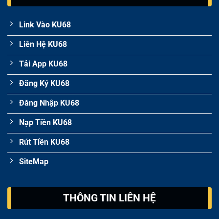
Link Vào KU68
Liên Hệ KU68
Tải App KU68
Đăng Ký KU68
Đăng Nhập KU68
Nạp Tiền KU68
Rút Tiền KU68
SiteMap
THÔNG TIN LIÊN HỆ