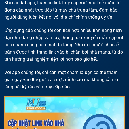
Khi cài đặt app, toàn bộ link truy cập mới nhất sẽ được tự
động cập nhật trực tiếp từ máy chủ trung tâm, đảm bảo
người dùng luôn kết nối với địa chỉ chính thống uy tín.
Ứng dụng của chúng tôi còn tích hợp nhiều tính năng hiện
đại như đăng nhập vân tay, thông báo khuyến mãi, nạp rút
tiền nhanh cùng bảo mật đa tầng. Nhờ đó, người chơi sẽ
tránh được tình trạng link vào bị chặn bởi nhà mạng, từ đó
tận hưởng trải nghiệm tiện lợi hơn bao giờ hết.
Với app chúng tôi, chỉ cần một chạm là bạn có thể tham
gia ngay vào thế giới cá cược đỉnh cao mà không cần lo
lắng bất kỳ rào cản truy cập nào.