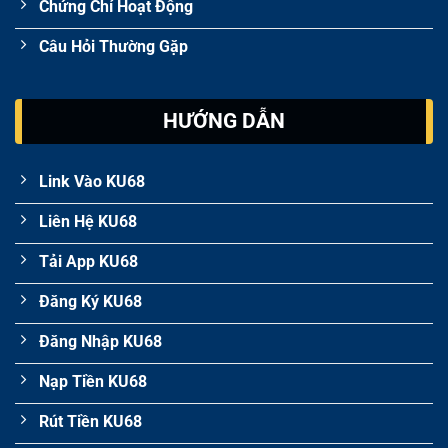
Chứng Chỉ Hoạt Động
Câu Hỏi Thường Gặp
HƯỚNG DẪN
Link Vào KU68
Liên Hệ KU68
Tải App KU68
Đăng Ký KU68
Đăng Nhập KU68
Nạp Tiền KU68
Rút Tiền KU68