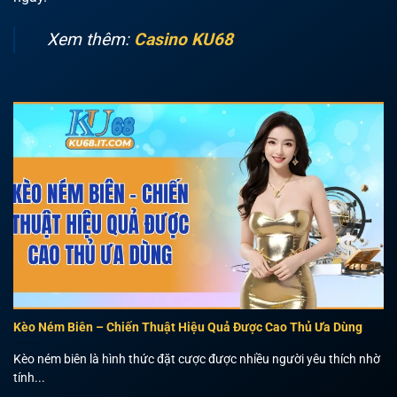
Xem thêm:
Casino KU68
Kèo Ném Biên – Chiến Thuật Hiệu Quả Được Cao Thủ Ưa Dùng
Kèo ném biên là hình thức đặt cược được nhiều người yêu thích nhờ
tính...