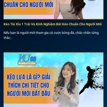
Kèo Tài Xỉu 1 Trái Và Kinh Nghiệm Bắt Kèo Chuẩn Cho Người Mới
Nếu bạn là người mới tham gia cá cược bóng đá, chắc chắn từng
thắc...