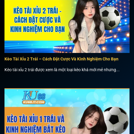
Kèo Tài Xỉu 2 Trái – Cách Đặt Cược Và Kinh Nghiệm Cho Bạn
Kèo tài xỉu 2 trái được xem là một loại kèo khá mới mẻ nhưng...