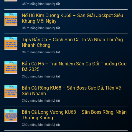
Slot
Chức năng bình luận bị tắt
ở
KU68
Đỉnh
Nổ
–
Cao
Hũ
Nổ Hũ Kim Cương KU68 – Săn Giải Jackpot Siêu
Quay
Cho
Thần
Hũ
Khủng Mỗi Ngày
Game
Tài
Trúng
Thủ
Chức năng bình luận bị tắt
ở
KU68
Lớn,
Nổ
–
Rinh
Hũ
Tips Bắn Cá – Cách Săn Cá To Và Nhận Thưởng
Săn
Quà
Kim
Jackpot
Nhanh Chóng
Cực
Cương
Khủng,
Đã
Chức năng bình luận bị tắt
ở
KU68
Trúng
Tips
–
Lớn
Bắn
Bắn Cá H5 – Trải Nghiệm Săn Cá Đổi Thưởng Cực
Săn
Mỗi
Cá
Giải
Đã 2025
Ngày
–
Jackpot
Chức năng bình luận bị tắt
ở
Cách
Siêu
Bắn
Săn
Khủng
Cá
Bắn Cá Rồng KU68 – Săn Boss Cực Đã, Tiền Về
Cá
Mỗi
H5
To
Siêu Nhanh
Ngày
–
Và
Chức năng bình luận bị tắt
ở
Trải
Nhận
Bắn
Nghiệm
Thưởng
Cá
Bắn Cá Long Vương KU68 – Săn Boss Rồng, Nhận
Săn
Nhanh
Rồng
Cá
Thưởng Khủng
Chóng
KU68
Đổi
Chức năng bình luận bị tắt
ở
–
Thưởng
Bắn
Săn
Cực