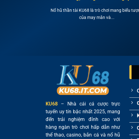
khai tại
KU68
:
Nổ hũ thần tài KU68 là trò chơi mang biểu tư
của may mắn và...
KU68
– Nhà cái cá cược trực
tuyến uy tín bậc nhất 2025, mang
đến trải nghiệm đỉnh cao với
hàng ngàn trò chơi hấp dẫn như
thể thao, casino, bắn cá và nổ hũ