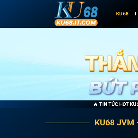
Bỏ
qua
KU68
T
nội
dung
🏆
KU68
| 🔗
Link truy cập chính thức:
🔥 TIN TỨC HOT KU
https://jvm.
KU68 JVM 