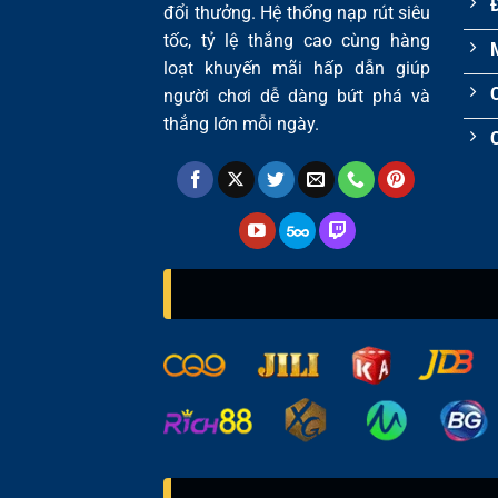
đổi thưởng. Hệ thống nạp rút siêu
tốc, tỷ lệ thắng cao cùng hàng
loạt khuyến mãi hấp dẫn giúp
Tên ưu đãi
Nội dung áp 
người chơi dễ dàng bứt phá và
Thưởng nạp đầu tuần
Áp dụng cho g
thắng lớn mỗi ngày.
Quà tặng thành viên mới
Dành cho tài 
Nổ hũ may mắn
Khi thắng liên
Hoàn trả trò chơi bắn cá
Áp dụng với s
Tích điểm VIP
Tính dựa trên
Bảo hiểm thể thao cao cấp
Hỗ trợ người c
Bảo hiểm casino trực tuyến
Khi thua liên 
Tiền thưởng ngày sinh nhật
Áp dụng cho tấ
Vòng quay may mắn
Mỗi lượt nạp 
Giới thiệu bạn bè
Khi người đượ
Ưu đãi đặc biệt cho VIP
Dành riêng cho