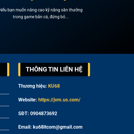
Nếu bạn muốn nâng cao kỹ năng săn thưởng
trong game bắn cá, đừng bỏ...
THÔNG TIN LIÊN HỆ
Thương hiệu:
KU68
Website:
https://jvm.us.com/
SĐT: 0904873692
Email:
ku68itcom@gmail.com