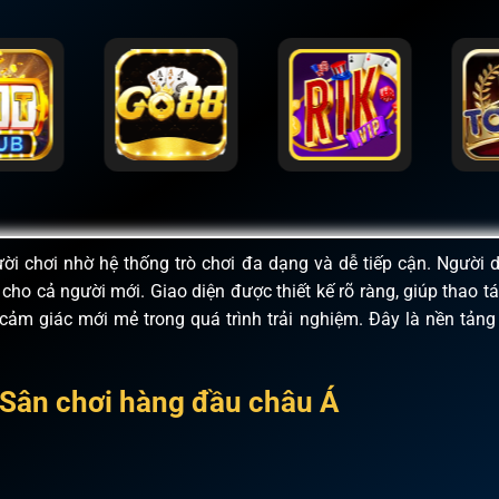
ời chơi nhờ hệ thống trò chơi đa dạng và dễ tiếp cận. Người d
cho cả người mới. Giao diện được thiết kế rõ ràng, giúp thao t
cảm giác mới mẻ trong quá trình trải nghiệm. Đây là nền tảng
 Sân chơi hàng đầu châu Á