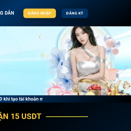
G DẪN
ĐĂNG NHẬP
ĐĂNG KÝ
ài khoản mới 🔑 | 💥
Hoàn Trả Casino
– Tặng hoàn trả mỗi ngày
ẬN 15 USDT