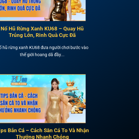
Nổ Hũ Rừng Xanh KU68 – Quay Hũ
Trúng Lớn, Rinh Quà Cực Đã
ổ hũ rừng xanh KU68 đưa người chơi bước vào
 cược trực tuyến uy tín nhất tại Việt Nam.
thế giới hoang dã đầy...
hiều chương trình khuyến mãi độc quyền giúp
khả năng tương thích tốt trên mọi thiết bị.
 người dùng. Nhà cái mang đến không gian
ực tế. Mỗi hội viên đều có cơ hội nhận hàng
ips Bắn Cá – Cách Săn Cá To Và Nhận
ợp 11 chương trình đặc biệt đang được triển
Thưởng Nhanh Chóng