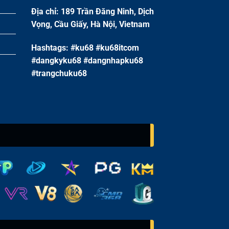
Địa chỉ: 189 Trần Đăng Ninh, Dịch
Vọng, Cầu Giấy, Hà Nội, Vietnam
uyền lợi
Hashtags: #ku68 #ku68itcom
 7% tổng giá trị nạp
#dangkyku68 #dangnhapku68
00 VND tiền thưởng khởi động
#trangchuku68
gẫu nhiên đến 3.000.000 VND
,8% tổng giá trị thua
à tặng hoặc tiền mặt đến 20 triệu
50% số tiền cược, tối đa 18.888.000 VND
25% tổng giá trị, tối đa 10.000.000 VND
000 VND tiền mặt
úng thưởng đến 5.000.000 VND
ng 10% giá trị nạp của người mới
 2% toàn sảnh, cộng dồn mỗi tuần